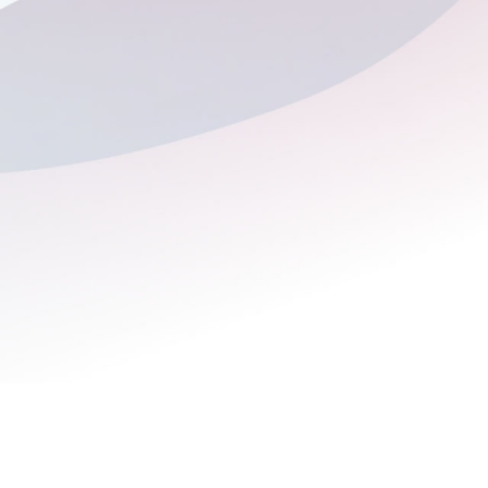
ncipal objetivo.
Next Fertility ofrece diversos servi
con la fertilidad. Ponemos a vuestr
abanico completo de pruebas gené
enfocadas a prevenir la transmisió
enfermedades genéticas al futuro b