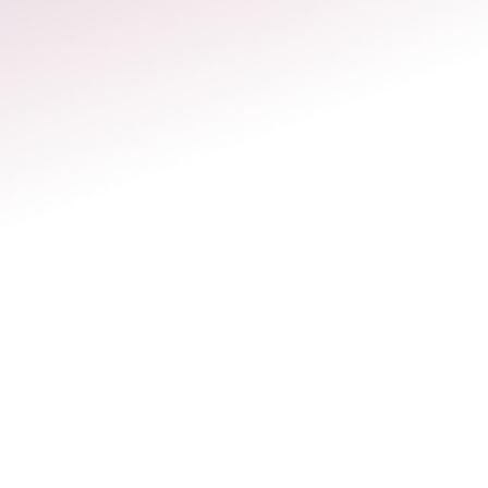
cios relacionados
Del mismo modo, ofr
a disposición un
preservación de fert
ticas,
aquellas mujeres qu
n de
futuro, y quieran as
ebé, e incluso a
hijo con sus mismos